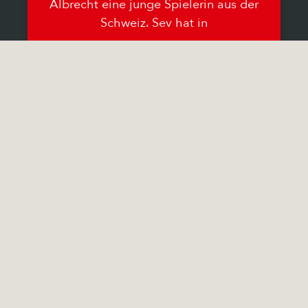
Albrecht eine junge Spielerin aus der
Schweiz. Sev hat in
15.06.2026
Keine Kommentare
Regina Veith Bleibt Auch
Ein Spatz