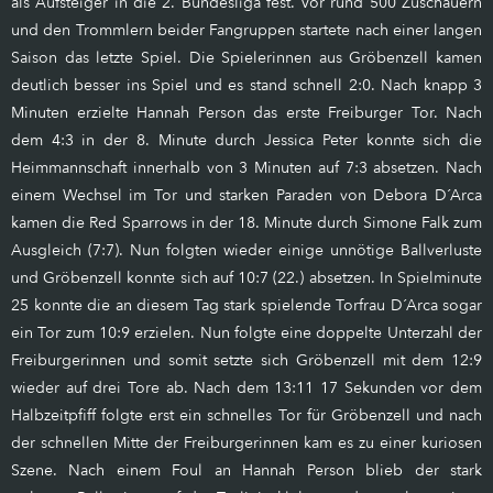
als Aufsteiger in die 2. Bundesliga fest. Vor rund 500 Zuschauern
und den Trommlern beider Fangruppen startete nach einer langen
Saison das letzte Spiel. Die Spielerinnen aus Gröbenzell kamen
deutlich besser ins Spiel und es stand schnell 2:0. Nach knapp 3
Minuten erzielte Hannah Person das erste Freiburger Tor. Nach
dem 4:3 in der 8. Minute durch Jessica Peter konnte sich die
Heimmannschaft innerhalb von 3 Minuten auf 7:3 absetzen. Nach
einem Wechsel im Tor und starken Paraden von Debora D´Arca
kamen die Red Sparrows in der 18. Minute durch Simone Falk zum
Ausgleich (7:7). Nun folgten wieder einige unnötige Ballverluste
und Gröbenzell konnte sich auf 10:7 (22.) absetzen. In Spielminute
25 konnte die an diesem Tag stark spielende Torfrau D´Arca sogar
ein Tor zum 10:9 erzielen. Nun folgte eine doppelte Unterzahl der
Freiburgerinnen und somit setzte sich Gröbenzell mit dem 12:9
wieder auf drei Tore ab. Nach dem 13:11 17 Sekunden vor dem
Halbzeitpfiff folgte erst ein schnelles Tor für Gröbenzell und nach
der schnellen Mitte der Freiburgerinnen kam es zu einer kuriosen
Szene. Nach einem Foul an Hannah Person blieb der stark