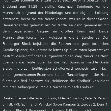
noch zwei schnelle Tore zum 30:28 (58.) bevor Gröbenzell den
Endstand zum 31:28 herstellte. Kurz nach Spielende war die
Mannschaft aufgrund der Niederlage und der eigenen Leistung
enttäuscht, bevor sie realisieren konnte, was sie in dieser Saison
Herausragendes geleistet hat. So tanzte sie dann gemeinsam mit
dem bayerischen Gegner im großen Kreis und beide
Mannschaften feierten den Aufstieg in die 2. Bundesliga. Der
Freiburger Block bejubelte die Spatzen und ganz besonders
Carolin Spinner, die vorerst ihr letztes Spiel im roten Spatzentrikot
bestritt. Vielleicht findet sie irgendwann den Weg zurück ins Nest.
Ebenfalls das letzte Spiel für die Red Sparrows machte Anita
Sigloch, die zum Drittligisten Schutterwald wechseln wird. Nach
einem gemeinsamen Essen und kleinen Tanzeinlagen in der Halle
fuhren die Red Sparrows als „Heldinnen der Kindheit“ verkleidet
mit ihren Anhängern durch die Nacht heim nach Freiburg.
Danke für eine tolle Saison! Kuntz, D´Arca 1 im Tor; Peter 5, Person
5, Falk 4/3, Spinner 3, Winckel 3,von Kampen 2, Zeides 2, Dürr 1,
Hautz 1, Ehret 1, Emmenecker, Sigloch, Faßbinder, Luick