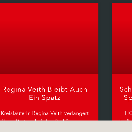
Regina Veith Bleibt Auch
Sch
Ein Spatz
Sp
Kreisläuferin Regina Veith verlängert
HC
ihren Vertrag bei den Red Sparrows
Freib
um ein weiteres Jahr. Die 23-jährige
mit