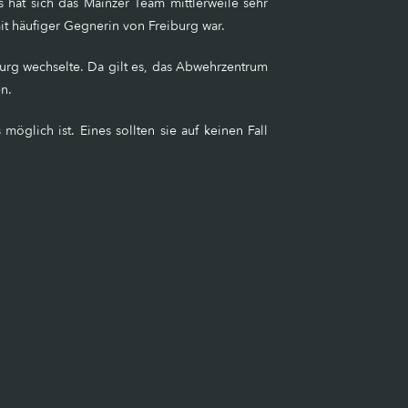
s hat sich das Mainzer Team mittlerweile sehr
mit häufiger Gegnerin von Freiburg war.
nburg wechselte. Da gilt es, das Abwehrzentrum
en.
glich ist. Eines sollten sie auf keinen Fall