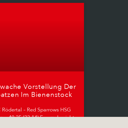
wache Vorstellung Der
atzen Im Bienenstock
 Rödertal – Red Sparrows HSG
urg 40:25 (23:14) Es wurde nichts
 einer guten Leistung im letzten