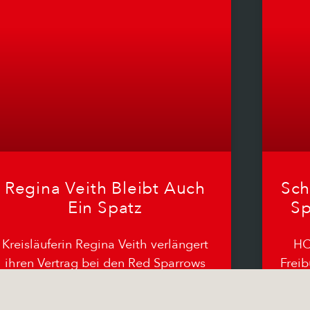
Regina Veith Bleibt Auch
Sch
Ein Spatz
Sp
Kreisläuferin Regina Veith verlängert
HC
ihren Vertrag bei den Red Sparrows
Freib
um ein weiteres Jahr. Die 23-jährige
mit
Psychologiestudentin kam vor der
Sai