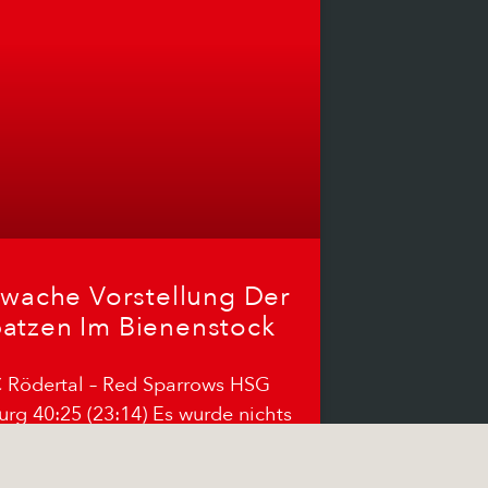
wache Vorstellung Der
atzen Im Bienenstock
 Rödertal – Red Sparrows HSG
urg 40:25 (23:14) Es wurde nichts
 einer guten Leistung im letzten
sonspiel. Wie im Hinspiel ging