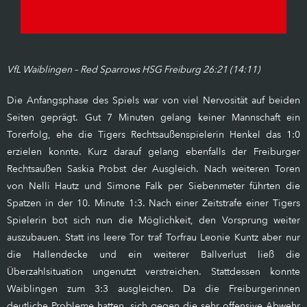
VfL Waiblingen – Red Sparrows HSG Freiburg 26:21 (14:11)
Die Anfangsphase des Spiels war von viel Nervosität auf beiden
Seiten geprägt. Gut 7 Minuten gelang keiner Mannschaft ein
Torerfolg, ehe die Tigers Rechtsaußenspielerin Henkel das 1:0
erzielen konnte. Kurz darauf gelang ebenfalls der Freiburger
Rechtsaußen Saskia Probst der Ausgleich. Nach weiteren Toren
von Nelli Hautz und Simone Falk per Siebenmeter führten die
Spatzen in der 10. Minute 1:3. Nach einer Zeitstrafe einer Tigers
Spielerin bot sich nun die Möglichkeit, den Vorsprung weiter
auszubauen. Statt ins leere Tor traf Torfrau Leonie Kuntz aber nur
die Hallendecke und ein weiterer Ballverlust ließ die
Überzahlsituation ungenutzt verstreichen. Stattdessen konnte
Waiblingen zum 3:3 ausgleichen. Da die Freiburgerinnen
deutliche Probleme hatten, sich gegen die sehr offensive Abwehr