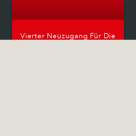
Vierter Neuzugang Für Die
Red Sparrows:
Linkshänderin Sev
Albrecht Kommt Aus Der
Schweiz!
Für die durch den Wechsel von Saskia
Probst nach Bensheim vakante
Rechtsaußenposition kommt mit Sev
Albrecht eine junge Spielerin aus der
Schweiz. Sev hat in