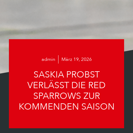
admin
März 19, 2026
SASKIA PROBST
VERLÄSST DIE RED
SPARROWS ZUR
KOMMENDEN SAISON