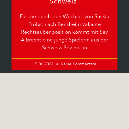
Schweiz!
Für die durch den Wechsel von Saskia
Probst nach Bensheim vakante
Rechtsaußenposition kommt mit Sev
Albrecht eine junge Spielerin aus der
Schweiz. Sev hat in
15.06.2026
Keine Kommentare