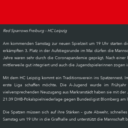
Red Sparrows Freiburg – HC Leipzig
Am kommenden Samstag zur neuen Spielzeit um 19 Uhr starten die
erkämpften 3. Platz in der Aufstiegsrunde im Mai dürfen die Mannsc
Jahre waren sehr durch die Coronapandemie geprägt. Nach einer la
mittlerweile gut integriert und auch die Jugendspielerinnen zogen i
Mit dem HC Leipzig kommt ein Traditionsverein ins Spatzennest. I
erste Liga schaffen möchte. Die A-Jugend wurde im Frühjahr d
vielversprechenden Neuzugang aus Markranstädt haben sie mit der
21:39 DHB-Pokalspielniederlage gegen Bundesligist Blomberg am le
Die Spatzen müssen sich auf ihre Stärken – gute Abwehr, schnelle
Samstag um 19 Uhr in die Grafhalle und unterstützt die Mannschaft 