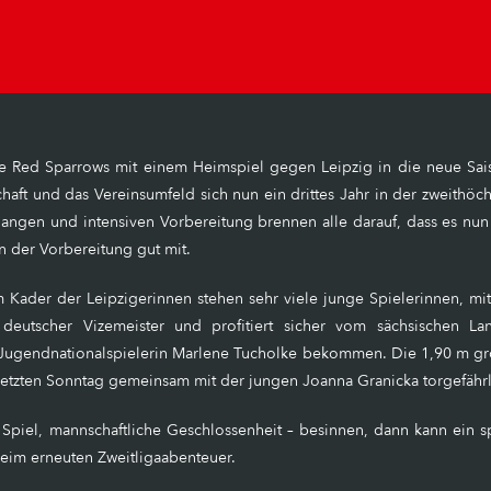
 Red Sparrows mit einem Heimspiel gegen Leipzig in die neue Sais
haft und das Vereinsumfeld sich nun ein drittes Jahr in der zweithöc
ngen und intensiven Vorbereitung brennen alle darauf, dass es nun 
n der Vorbereitung gut mit.
m Kader der Leipzigerinnen stehen sehr viele junge Spielerinnen, mi
eutscher Vizemeister und profitiert sicher vom sächsischen Lan
 Jugendnationalspielerin Marlene Tucholke bekommen. Die 1,90 m gro
tzten Sonntag gemeinsam mit der jungen Joanna Granicka torgefährli
s Spiel, mannschaftliche Geschlossenheit – besinnen, dann kann ei
beim erneuten Zweitligaabenteuer.