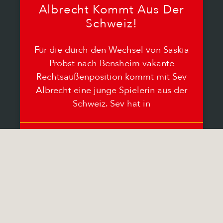
Albrecht Kommt Aus Der
Schweiz!
Für die durch den Wechsel von Saskia
Probst nach Bensheim vakante
Rechtsaußenposition kommt mit Sev
Albrecht eine junge Spielerin aus der
Schweiz. Sev hat in
15.06.2026
Keine Kommentare