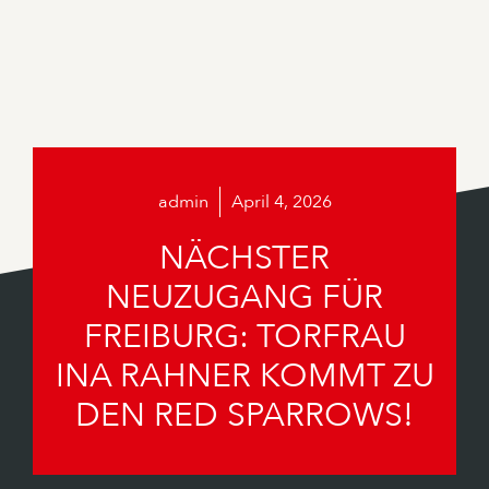
admin
April 4, 2026
NÄCHSTER
NEUZUGANG FÜR
FREIBURG: TORFRAU
INA RAHNER KOMMT ZU
DEN RED SPARROWS!