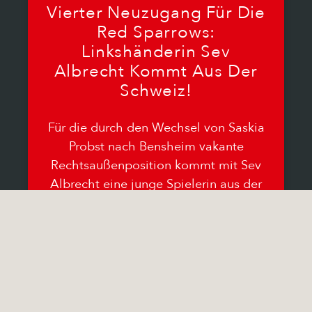
Vierter Neuzugang Für Die
Red Sparrows:
Linkshänderin Sev
Albrecht Kommt Aus Der
Schweiz!
Für die durch den Wechsel von Saskia
Probst nach Bensheim vakante
Rechtsaußenposition kommt mit Sev
Albrecht eine junge Spielerin aus der
Schweiz. Sev hat in
15.06.2026
Keine Kommentare