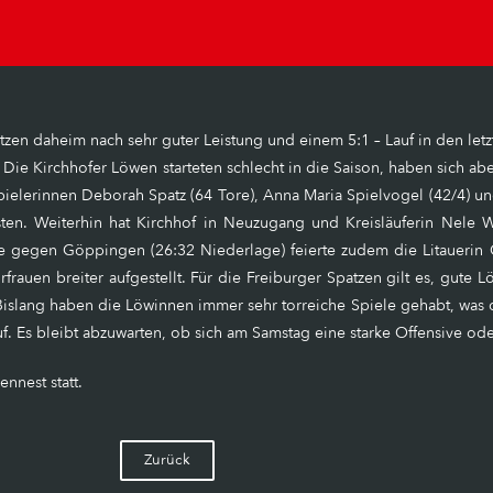
tzen daheim nach sehr guter Leistung und einem 5:1 – Lauf in den le
Die Kirchhofer Löwen starteten schlecht in die Saison, haben sich a
ielerinnen Deborah Spatz (64 Tore), Anna Maria Spielvogel (42/4) und
sten. Weiterhin hat Kirchhof in Neuzugang und Kreisläuferin Nele 
gegen Göppingen (26:32 Niederlage) feierte zudem die Litauerin Gr
rauen breiter aufgestellt. Für die Freiburger Spatzen gilt es, gute
Bislang haben die Löwinnen immer sehr torreiche Spiele gehabt, was d
. Es bleibt abzuwarten, ob sich am Samstag eine starke Offensive oder
nnest statt.
Zurück