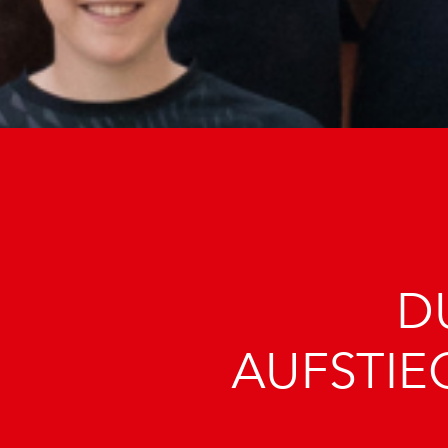
D
AUFSTI