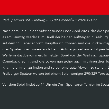
Red Sparrows HSG Freiburg – SG 09 Kirchhof 6.1.2024 19 Uhr
Nach dem Spiel in der Aufstiegsrunde Ende April 2023, das die Spa
es am Samstag wieder zum Duell der beiden Aufsteiger in Freiburg. 
auf dem 11. Tabellenplatz. Haupttorschützinnen sind die Rückraumsp
drei Spielerinnen waren auch beim Aufstiegsspiel am erfolgreich
Werferin dazubekommen. Im letzten Spiel vor der Weihnachtspause 
Comeback. Somit sind die Löwen nun sicher auch mit ihren drei Torf
Kirchhoferinnen zu finden und selber eine gute Abwehr zu stellen. 
Freiburger Spatzen weisen bei einem Spiel weniger 290/329 Tore auf
Vor dem Spiel findet ab 14 Uhr ein 7m – Sponsoren-Turnier im Spatze